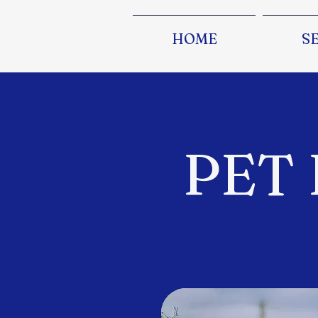
HOME
S
PET