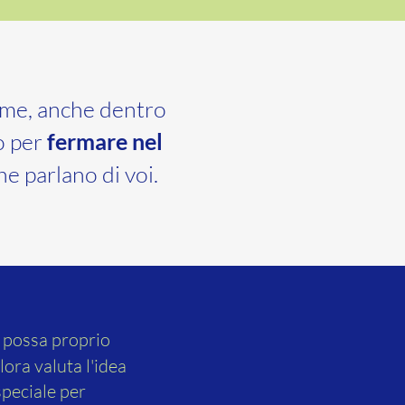
ieme, anche dentro
o per
fermare nel
e parlano di voi.
o possa proprio
llora valuta l'idea
peciale per