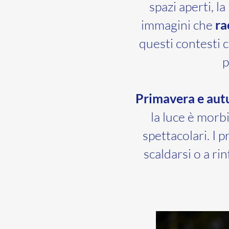
spazi aperti, l
immagini che
ra
questi contesti 
p
Primavera e aut
la luce è morbi
spettacolari. I p
scaldarsi o a ri