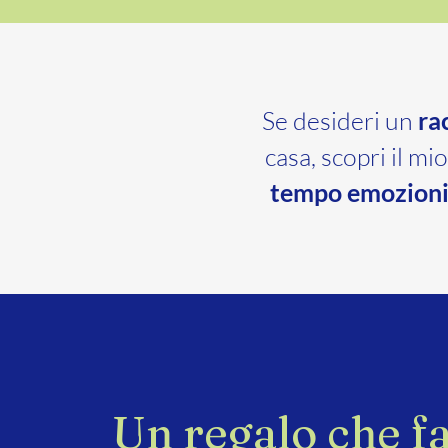
Se desideri un
ra
casa, scopri il mio
tempo emozioni
Un regalo che f