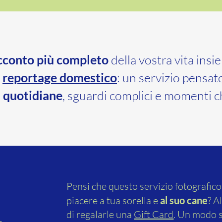
cconto più completo
della vostra vita ins
reportage domestico
: un servizio pensat
 quotidiane
, sguardi complici e momenti ch
Pensi che questo servizio fotografic
piacere a tua sorella e
al suo cane
? A
a
di regalarle
una
Gift Card
. Un modo s