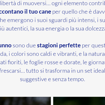
a libertà di muoversi… ogni elemento contri
ccontano il tuo cane
per quello che è davv
che emergono i suoi sguardi più intensi, i s
iù autentici, la sua energia o la sua dolcezz
unno
sono due
stagioni perfette
per questo
da, i colori sono caldi e vibranti, e la natur
rati fioriti, le foglie rosse e dorate, le giorn
nfrescarsi… tutto si trasforma in un set idea
suggestive e senza tempo.